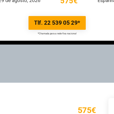
575€
29 de agosto, 2026
Espanh
Tlf. 22 539 05 29*
*Chamada para a rede fixa nacional
575€