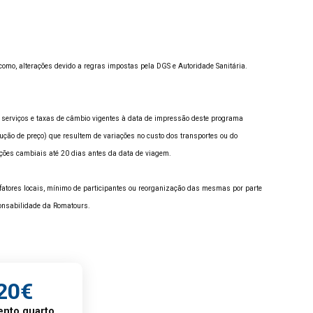
omo, alterações devido a regras impostas pela DGS e Autoridade Sanitária.
serviços e taxas de câmbio vigentes à data de impressão deste programa
ução de preço) que resultem de variações no custo dos transportes ou do
uações cambiais até 20 dias antes da data de viagem.
a fatores locais, mínimo de participantes ou reorganização das mesmas por parte
onsabilidade da Romatours.
20€
nto quarto