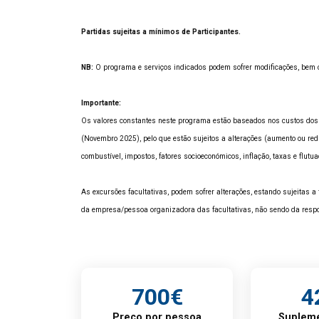
Partidas sujeitas a mínimos de Participantes.
NB:
O programa e serviços indicados podem sofrer modificações, bem c
Importante:
Os valores constantes neste programa estão baseados nos custos dos 
(Novembro 2025), pelo que estão sujeitos a alterações (aumento ou red
combustível, impostos, fatores socioeconómicos, inflação, taxas e flut
As excursões facultativas, podem sofrer alterações, estando sujeitas 
da empresa/pessoa organizadora das facultativas, não sendo da resp
700€
4
Preço por pessoa
Supleme