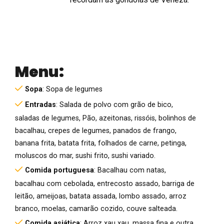
Menu:
Sopa
: Sopa de legumes
Entradas
: Salada de polvo com grão de bico,
saladas de legumes, Pão, azeitonas, rissóis, bolinhos de
bacalhau, crepes de legumes, panados de frango,
banana frita, batata frita, folhados de carne, petinga,
moluscos do mar, sushi frito, sushi variado.
Comida portuguesa
: Bacalhau com natas,
bacalhau com cebolada, entrecosto assado, barriga de
leitão, ameijoas, batata assada, lombo assado, arroz
branco, moelas, camarão cozido, couve salteada.
Comida asiática
: Arroz xau xau, massa fina e outra,