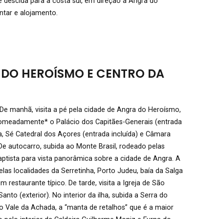
e descida para a costa sul, em direção a Angra do
ntar e alojamento.
 DO HEROÍSMO E CENTRO DA
De manhã, visita a pé pela cidade de Angra do Heroísmo,
omeadamente* o Palácio dos Capitães-Generais (entrada
a, Sé Catedral dos Açores (entrada incluída) e Câmara
e autocarro, subida ao Monte Brasil, rodeado pelas
ptista para vista panorâmica sobre a cidade de Angra. A
as localidades da Serretinha, Porto Judeu, baía da Salga
 restaurante típico. De tarde, visita a Igreja de São
anto (exterior). No interior da ilha, subida a Serra do
o Vale da Achada, a “manta de retalhos” que é a maior