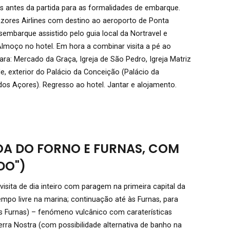
 antes da partida para as formalidades de embarque.
Azores Airlines com destino ao aeroporto de Ponta
sembarque assistido pelo guia local da Nortravel e
 Almoço no hotel. Em hora a combinar visita a pé ao
ra: Mercado da Graça, Igreja de São Pedro, Igreja Matriz
e, exterior do Palácio da Conceição (Palácio da
os Açores). Regresso ao hotel. Jantar e alojamento.
OA DO FORNO E FURNAS, COM
DO")
isita de dia inteiro com paragem na primeira capital da
empo livre na marina; continuação até às Furnas, para
das Furnas) – fenómeno vulcânico com caraterísticas
rra Nostra (com possibilidade alternativa de banho na