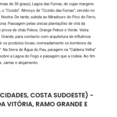
a mais de 30 graus); Lagoa das Furnas, de cujas margens
o, o “Cozido”. Almoço de “Cozido das Furnas”, servido no
 Nostra. De tarde, subida ao Miradouro do Pico do Ferro,
ona. Passagem pelas únicas plantações de chá da
e prova de chás Pekoe, Orange Pekoe e Verde. Visita
a Grande, para contacto com arquitetura de influência
rir os produtos locais, nomeadamente os bombons da
. Na Serra de Água do Pau, paragem na “Caldeira Velha”
 sobre a Lagoa do Fogo e paisagem que a rodeia. Ao fim
a. Jantar e alojamento.
 CIDADES, COSTA SUDOESTE) -
DA VITÓRIA, RAMO GRANDE E