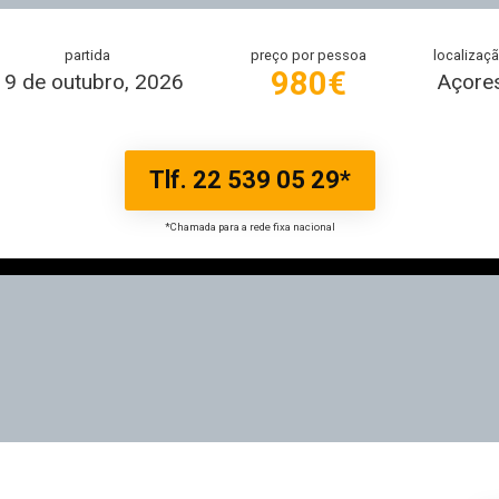
partida
preço por pessoa
localizaç
980€
19 de outubro, 2026
Açore
Tlf. 22 539 05 29*
*Chamada para a rede fixa nacional