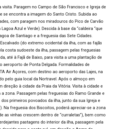
a visita. Paragem no Campo de São Francisco e Igreja de
e se encontra a imagem do Santo Cristo. Subida ao
ades, com paragem nos miradouros do Pico de Carvão
a Lagoa Azul e Verde). Descida à base da “caldeira “que
 Lagoa de Santiago e a freguesia das Sete Cidades.
Escalvado (do extremo ocidental da ilha, com as fajãs
Pela costa sudoeste da ilha, passagem pelas freguesias
a, até à Fajã de Baixo, para visita a uma plantação de
o aeroporto de Ponta Delgada. Formalidades de
A Air Açores, com destino ao aeroporto das Lajes, na
ido pelo guia local da Nortravel. Após o almoço em
em direção à cidade da Praia da Vitória. Visita à cidade e
 a zona. Passagem pelas freguesias do Ramo Grande e
 dos primeiros povoados da ilha, junto da sua Igreja e
r). Na freguesia dos Biscoitos, poderá apreciar-se a zona
nde as vinhas crescem dentro de “curraletas”), bem como
verdejantes pastagens do interior da ilha, passagem pela