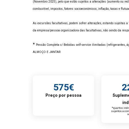
(Novembro 2025), pelo que estão sujeitos a alterações (aumento ou red
combustível, impostos, fatores socioeconómicos, inflação, taxas e flut
As excursões facultativas, podem sofrer alterações, estando sujeitas 
da empresa/pessoa organizadora das facultativas, não sendo da resp
*
Pensão Completa c/ Bebidas self-service ilimitadas (refrigerante
ALMOÇO E JANTAR
575€
2
Preço por pessoa
Supleme
ind
*quartos indi
sujeitos a con
r