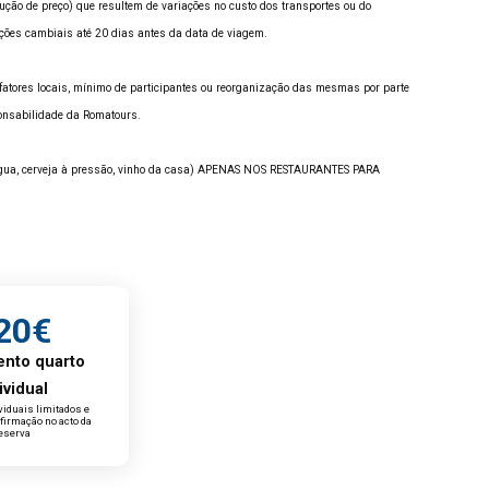
ução de preço) que resultem de variações no custo dos transportes ou do
uações cambiais até 20 dias antes da data de viagem.
a fatores locais, mínimo de participantes ou reorganização das mesmas por parte
onsabilidade da Romatours.
s, água, cerveja à pressão, vinho da casa) APENAS NOS RESTAURANTES PARA
20€
nto quarto
ividual
viduais limitados e
firmação no acto da
eserva