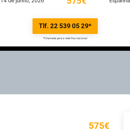
575€
14 de junho, 2026
Espanha
Tlf. 22 539 05 29*
*Chamada para a rede fixa nacional
575€