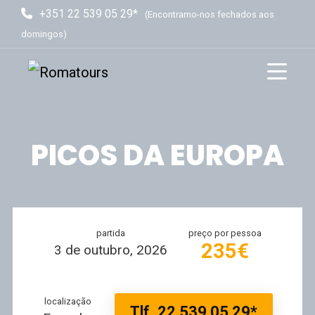
+351 22 539 05 29*
(Encontramo-nos fechados aos
domingos)
PICOS DA EUROPA
partida
preço por pessoa
235€
3 de outubro, 2026
localização
Tlf. 22 539 05 29*